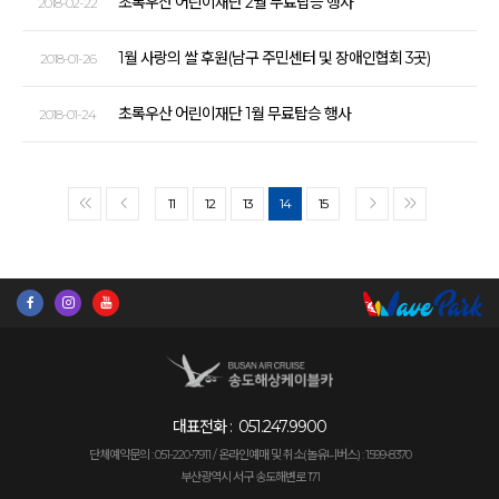
초록우산 어린이재단 2월 무료탑승 행사
2018-02-22
1월 사랑의 쌀 후원(남구 주민센터 및 장애인협회 3곳)
2018-01-26
초록우산 어린이재단 1월 무료탑승 행사
2018-01-24
11
12
13
14
15
<<
<
>
>>
대표전화 :
051.247.9900
단체예약문의 : 051-220-7911 /
온라인예매 및 취소(놀유니버스) : 1599-8370
부산광역시 서구 송도해변로 171