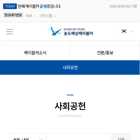
현재 케이블카
운영중
입니다.
TODAY
2026-08-08 21:02 기준
탑승대기번호
-
-
에어
크리스탈
공지사항
이벤트
케이블카소식
언론/홍보
사회공헌
사회공헌
Contribution