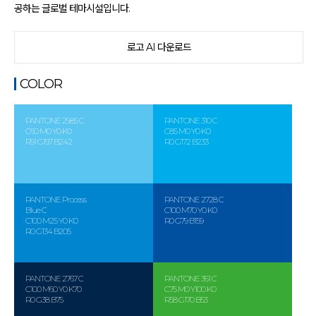
공하는 글로벌 테마시설입니다.
로고 AI 다운로드
COLOR
PANTONE 2985 C
PANTONE 310 C
C60 M0 Y0 K0
C85 M0 Y0 K0
R91 G197 B242
R0 G172 B233
PANTONE Process
PANTONE 2728 C
Blue C
C100 M70 Y0 K0
C100 M25 Y0 K0
R0 G79 B159
R0 G134 B205
PANTONE 2767 C
PANTONE 361 C
C100 M60 Y0 K70
C75 M0 Y100 K0
R0 G38 B75
R58 G170 B53