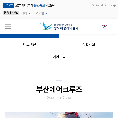
오늘 케이블카
운영종료
되었습니다.
TODAY
2026-08-10 23:56 기준
탑승대기번호
-
-
에어
크리스탈
부산에어크루즈
추천코스
어트랙션
층별시설
가이드북
부산에어크루즈
Busan Air Cruise