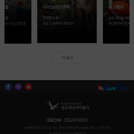
다이노어드벤처
전망대
어린왕자
거대한 공룡이
이블카를
송도 바다를 여행하
송도의 숲속에 나타났다!
상할 수 있는 전망대!
어린왕자와 친구들!
더 보기
대표전화 :
051.247.9900
단체예약문의 : 051-220-7911 /
온라인예매 및 취소(놀유니버스) : 1599-8370
부산광역시 서구 송도해변로 171