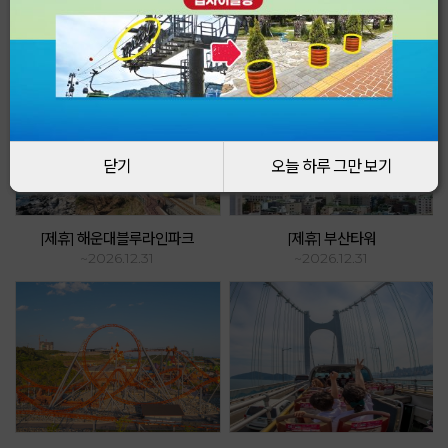
Event & Promotion
케이블카를 더욱 특별하게 즐기는 방법!
닫기
닫기
오늘 하루 그만 보기
오늘 하루 그만 보기
[제휴] 해운대블루라인파크
[제휴] 부산타워
~2026.12.31
~2026.12.31