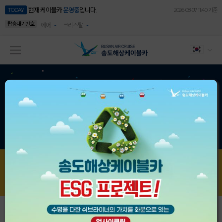
현재 케이블카
운영중
입니다.
TODAY
2026-08-07 11:40 기준
탑승대기번호
-
-
에어
크리스탈