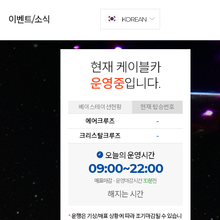
이벤트/소식
KOREAN
현재 케이블카
운영중
입니다.
베이스테이션현황
현재 탑승번호
에어크루즈
-
크리스탈크루즈
-
오늘의 운영시간
09:00~22:00
매표마감
- 운영마감시간
30분
전
해지는 시간
*
운행은 기상/매표 상황에 따라 조기마감될 수 있습니