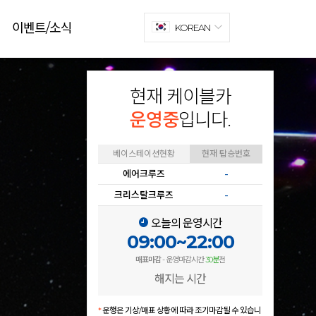
이벤트/소식
KOREAN
현재 케이블카
운영중
입니다.
베이스테이션현황
현재 탑승번호
에어크루즈
-
크리스탈크루즈
-
오늘의 운영시간
09:00~22:00
매표마감
- 운영마감시간
30분
전
해지는 시간
*
운행은 기상/매표 상황에 따라 조기마감될 수 있습니