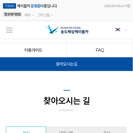
케이블카
운영준비
중입니다.
TODAY
2026-08-11 05:43 기준
탑승대기번호
-
-
에어
크리스탈
요금/우대혜택
운영시간
이용가이드
FAQ
찾아오시는길
찾아오시는 길
Location