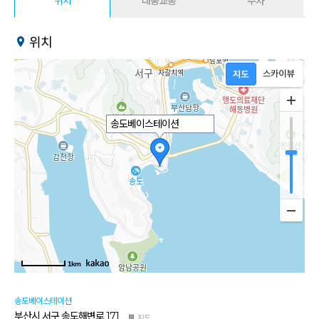
위치
대중교통
주차
위치
송도베이스테이션
1km
송도베이스테이션
부산시 서구 송도해변로 171
지도