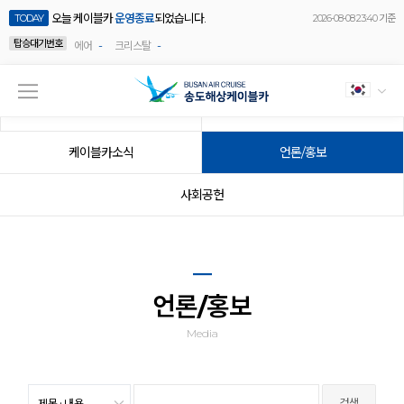
오늘 케이블카
운영종료
되었습니다.
TODAY
2026-08-08 23:40 기준
탑승대기번호
-
-
에어
크리스탈
공지사항
이벤트
케이블카소식
언론/홍보
사회공헌
언론/홍보
Media