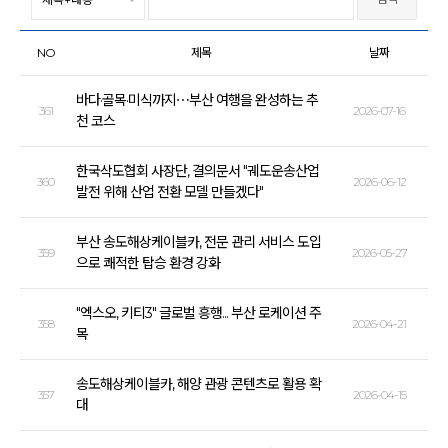
NO
제목
날짜
바다·골목·미식까지⋯부산 여행을 완성하는 추
361
2026-07-16
천 코스
한국삭도협회 사장단, 결의문서 "궤도운송산업
360
2026-06-12
발전 위해 산업 전환 모델 만들겠다"
부산 송도해상케이블카, 전문 관리 서비스 도입
359
2026-05-27
으로 쾌적한 탑승 환경 강화
"엑스오, 키티3" 글로벌 흥행... 부산 로케이션 주
358
2026-04-21
목
송도해상케이블카, 해양 관광 콘텐츠로 활용 확
357
2026-04-15
대