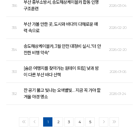
부산 중부소방서, 송도해상케이블카 합동 인명
356
2026-03-04
구조훈련
부산 가볼 만한 곳, 도시와 바다의 다채로운 매
355
2026-02-20
력 속으로
송도해상케이블카, 3월 안전 대정비 실시..."더 안
354
2026-02-20
전한 비행 약속"
[숨은 여행지를 찾아가는 원데이 트립] 낮과 밤
353
2026-01-06
이 다른 부산 바다 산책
찬 공기 뚫고 빛나는 오색별빛… 지금 꼭 가야 할
352
2026-01-24
겨울 야경 명소
1
2
3
4
5
<<
<
>
>>