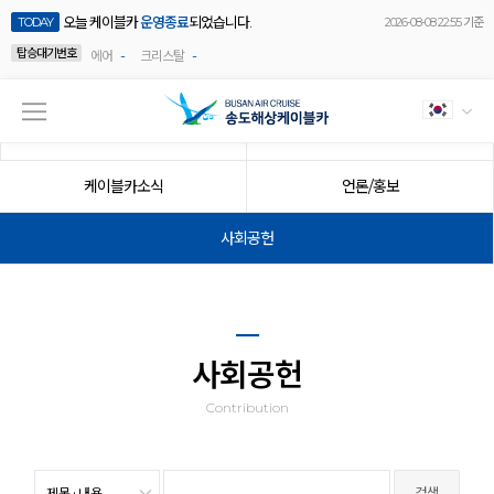
오늘 케이블카
운영종료
되었습니다.
TODAY
2026-08-08 22:55 기준
탑승대기번호
-
-
에어
크리스탈
공지사항
이벤트
케이블카소식
언론/홍보
사회공헌
사회공헌
Contribution