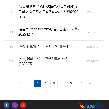
[방송 및 유튜브] ONN닥터TV / 송도 케이블카
도 타고, 송도 주변 구석구석 다녀보자!편(2025.
182
2025-12-11
11. 3)
[유튜브] melason family(필리핀 멜라이가족)/
181
2025-12-11
2025. 12. 7
[수상] (사)경헌시니어센터 감사패 수상
180
2025-01-17
[방문] 몽골 바양주르흐구 대표단 방문
179
2024-10-25
(24/10/25)
1
2
3
4
5
<<
<
>
>>