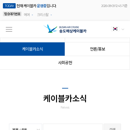
현재 케이블카
운영중
입니다.
TODAY
2026-08-09 12:45 기준
탑승대기번호
-
-
에어
크리스탈
공지사항
이벤트
케이블카소식
언론/홍보
사회공헌
케이블카소식
News