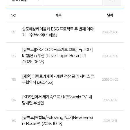
NO
제목
날짜
송도해상케이블카 ESG 프로젝트 두 번째 이야
187
2026-08-06
기 「쉬브라이너 화분」
[유튜브][SKZ CODE(스키즈 코드)] Ep.100｜
비행記 in 부산 (Travel Log in Busan) #1
186
2026-07-02
(2026. 06. 25)
[제휴] 퍼펙트카케어 - 캐빈 전장 관리 서비스 업
185
2026-04-22
무협약식 (26.04.22)
[KBS걸어서 세계속으로 / KBS world TV] 내
184
2025-12-12
맘내런 부산편
[유튜브]해럴드/Following NJZ(NewJeans)
183
2025-12-11
in Busan편 (2025. 10. 15)