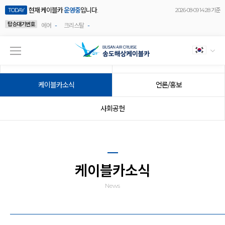
현재 케이블카
운영중
입니다.
TODAY
2026-08-09 14:28 기준
탑승대기번호
-
-
에어
크리스탈
공지사항
이벤트
케이블카소식
언론/홍보
사회공헌
케이블카소식
News