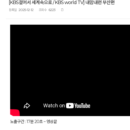
[KBS걸어서 세계속으로 / KBS world TV] 내맘내런 부산편
2025-12-12
6223
등록일
조회수
노출구간 : 17분 20초 ~ 영상끝