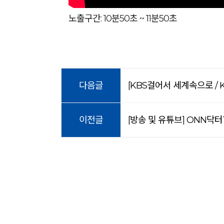
노출구간: 10분50초 ~ 11분50초
다음글
[KBS걸어서 세계속으로 / K
이전글
[방송 및 유튜브] ONN닥터T