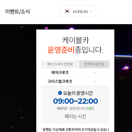
이벤트/소식
KOREAN
케이블카
운영준비
중입니다.
베이스테이션현황
현재 탑승번호
에어크루즈
-
크리스탈크루즈
-
오늘의 운영시간
09:00~22:00
매표마감
- 운영마감시간
30분
전
해지는 시간
*
운행은 기상/매표 상황에 따라 조기마감될 수 있습니