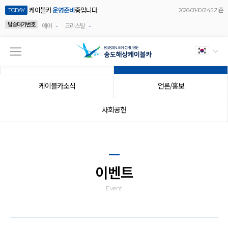
케이블카
운영준비
중입니다.
TODAY
2026-08-10 01:45 기준
탑승대기번호
-
-
에어
크리스탈
공지사항
이벤트
케이블카소식
언론/홍보
사회공헌
이벤트
Event