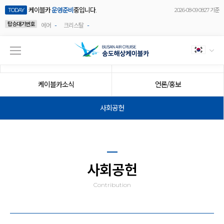
케이블카
운영준비
중입니다.
TODAY
2026-08-09 08:27 기준
탑승대기번호
-
-
에어
크리스탈
공지사항
이벤트
케이블카소식
언론/홍보
사회공헌
사회공헌
Contribution