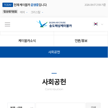
현재 케이블카
운영중
입니다.
TODAY
2026-08-07 21:59 기준
탑승대기번호
-
-
에어
크리스탈
공지사항
이벤트
케이블카소식
언론/홍보
사회공헌
사회공헌
Contribution