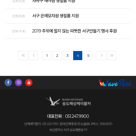
사하구 애아원 생필품 지원
2019.11.28
서구 은애모자원 생필품 지원
2019.11.28
2019 추위에 떨지 않는 따뜻한 서구만들기 행사 후원
2019-11-16
1
2
3
4
5
<<
<
>
>>
대표전화 :
051.247.9900
단체예약문의 : 051-220-7911 /
온라인예매 및 취소(놀유니버스) : 1599-8370
부산광역시 서구 송도해변로 171