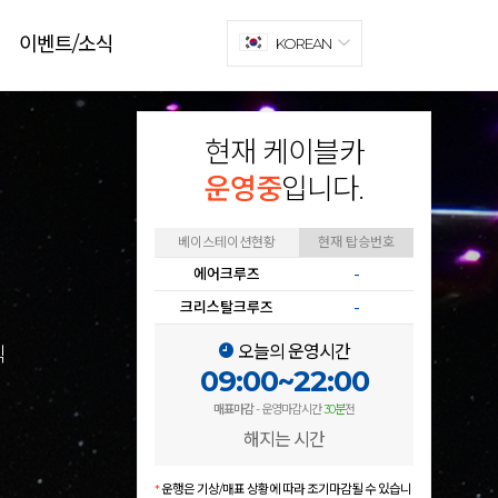
이벤트/소식
KOREAN
현재 케이블카
운영중
입니다.
베이스테이션현황
현재 탑승번호
에어크루즈
-
크리스탈크루즈
-
오늘의 운영시간
식
09:00~22:00
매표마감
- 운영마감시간
30분
전
해지는 시간
*
운행은 기상/매표 상황에 따라 조기마감될 수 있습니