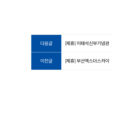
다음글
[제휴] 이태석신부기념관
이전글
[제휴] 부산엑스더스카이