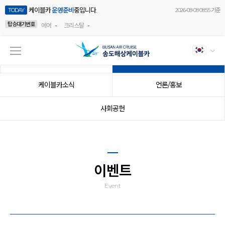
케이블카
운영준비
중입니다.
TODAY
2026-08-08 08:55 기준
탑승대기번호
-
-
에어
크리스탈
공지사항
이벤트
케이블카소식
언론/홍보
사회공헌
이벤트
Event