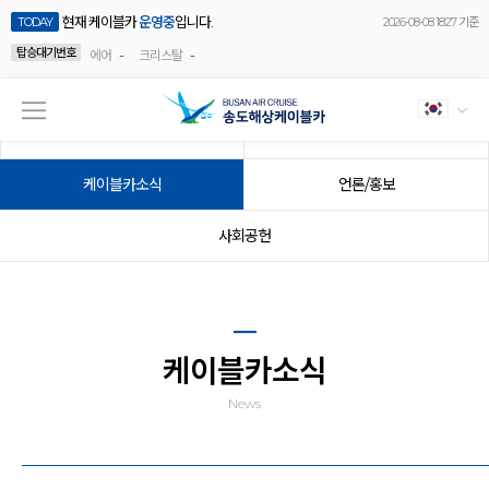
현재 케이블카
운영중
입니다.
TODAY
2026-08-08 18:27 기준
탑승대기번호
-
-
에어
크리스탈
공지사항
이벤트
케이블카소식
언론/홍보
사회공헌
케이블카소식
News