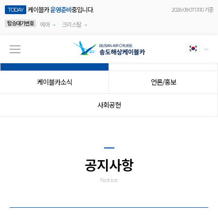
케이블카
운영준비
중입니다.
TODAY
2026-08-07 01:10 기준
탑승대기번호
-
-
에어
크리스탈
공지사항
이벤트
케이블카소식
언론/홍보
사회공헌
공지사항
Notice