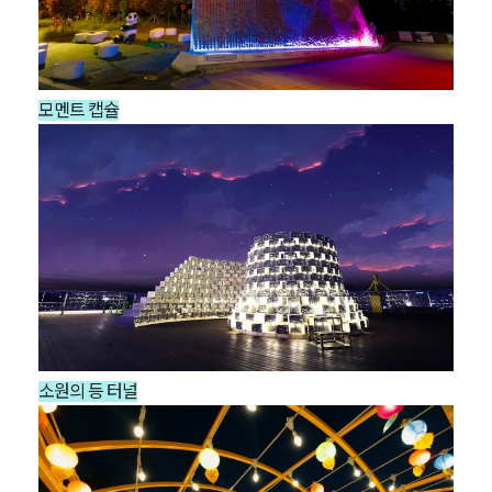
모멘트 캡슐
소원의 등 터널