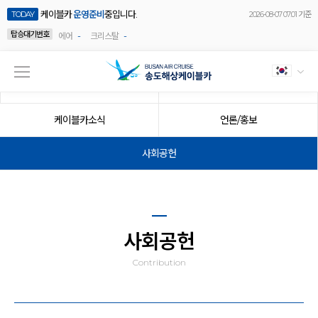
케이블카
운영준비
중입니다.
TODAY
2026-08-07 07:01 기준
탑승대기번호
-
-
에어
크리스탈
공지사항
이벤트
케이블카소식
언론/홍보
사회공헌
사회공헌
Contribution