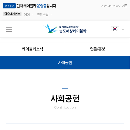
현재 케이블카
운영중
입니다.
TODAY
2026-08-07 16:54 기준
탑승대기번호
-
-
에어
크리스탈
공지사항
이벤트
케이블카소식
언론/홍보
사회공헌
사회공헌
Contribution