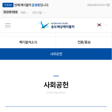
현재 케이블카
운영중
입니다.
TODAY
2026-08-09 15:45 기준
탑승대기번호
-
-
에어
크리스탈
공지사항
이벤트
케이블카소식
언론/홍보
사회공헌
사회공헌
Contribution