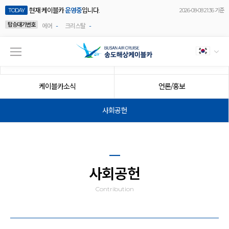
현재 케이블카
운영중
입니다.
TODAY
2026-08-08 21:36 기준
탑승대기번호
-
-
에어
크리스탈
공지사항
이벤트
케이블카소식
언론/홍보
사회공헌
사회공헌
Contribution