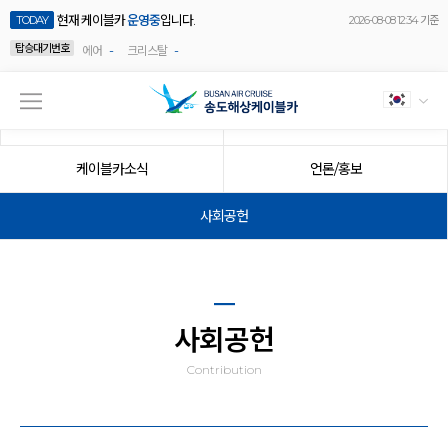
현재 케이블카
운영중
입니다.
TODAY
2026-08-08 12:34 기준
탑승대기번호
-
-
에어
크리스탈
공지사항
이벤트
케이블카소식
언론/홍보
사회공헌
사회공헌
Contribution