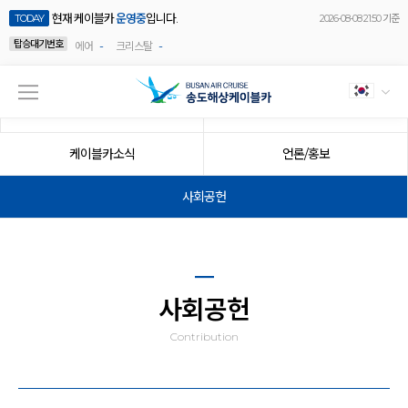
현재 케이블카
운영중
입니다.
TODAY
2026-08-08 21:50 기준
탑승대기번호
-
-
에어
크리스탈
공지사항
이벤트
케이블카소식
언론/홍보
사회공헌
사회공헌
Contribution