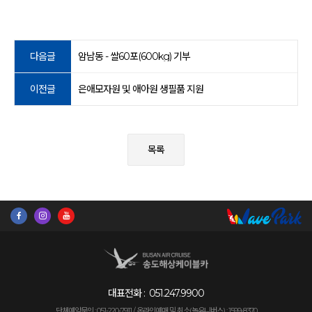
다음글
암남동 - 쌀60포(600kg) 기부
이전글
은애모자원 및 애아원 생필품 지원
목록
대표전화 :
051.247.9900
단체예약문의 : 051-220-7911 /
온라인예매 및 취소(놀유니버스) : 1599-8370