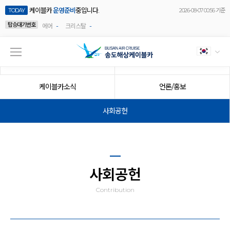
케이블카
운영준비
중입니다.
TODAY
2026-08-07 00:56 기준
탑승대기번호
-
-
에어
크리스탈
공지사항
이벤트
케이블카소식
언론/홍보
사회공헌
사회공헌
Contribution