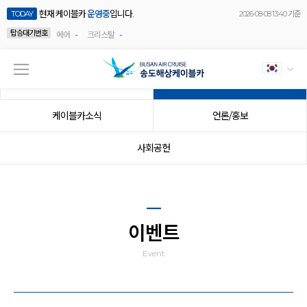
현재 케이블카
운영중
입니다.
TODAY
2026-08-08 13:40 기준
탑승대기번호
-
-
에어
크리스탈
공지사항
이벤트
케이블카소식
언론/홍보
사회공헌
이벤트
Event