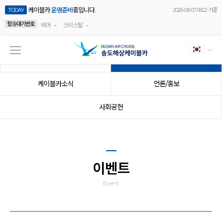
케이블카
운영준비
중입니다.
TODAY
2026-08-07 08:22 기준
탑승대기번호
-
-
에어
크리스탈
공지사항
이벤트
케이블카소식
언론/홍보
사회공헌
이벤트
Event