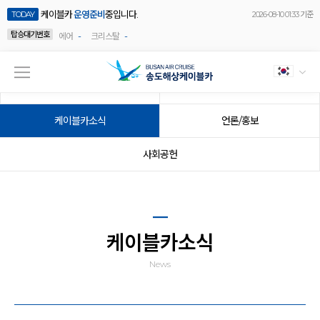
케이블카
운영준비
중입니다.
TODAY
2026-08-10 01:33 기준
탑승대기번호
-
-
에어
크리스탈
공지사항
이벤트
케이블카소식
언론/홍보
사회공헌
케이블카소식
News