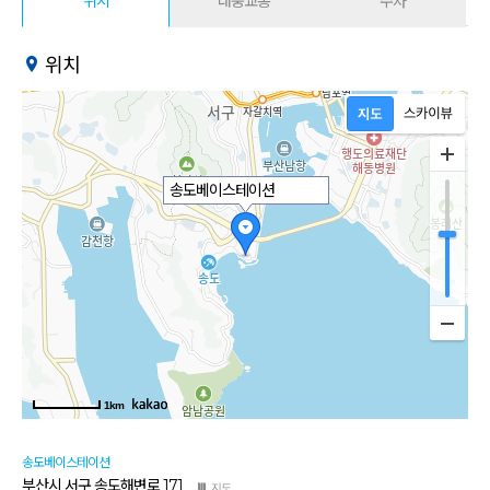
위치
대중교통
주차
위치
송도베이스테이션
1km
송도베이스테이션
부산시 서구 송도해변로 171
지도