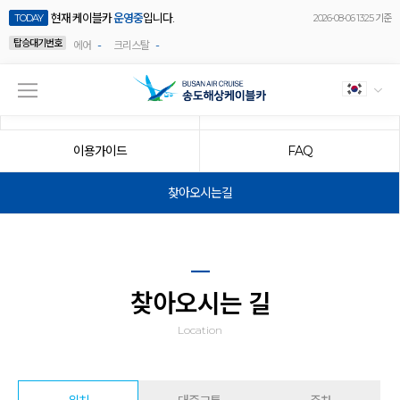
현재 케이블카
운영중
입니다.
TODAY
2026-08-06 13:25 기준
탑승대기번호
-
-
에어
크리스탈
요금/우대혜택
운영시간
이용가이드
FAQ
찾아오시는길
찾아오시는 길
Location