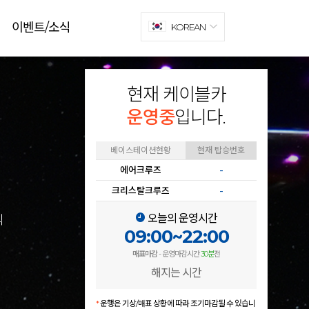
이벤트/소식
KOREAN
현재 케이블카
운영중
입니다.
베이스테이션현황
현재 탑승번호
에어크루즈
-
크리스탈크루즈
-
오늘의 운영시간
식
09:00~22:00
매표마감
- 운영마감시간
30분
전
해지는 시간
*
운행은 기상/매표 상황에 따라 조기마감될 수 있습니