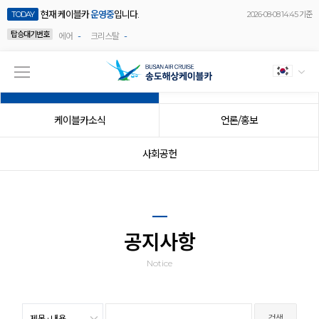
현재 케이블카
운영중
입니다.
TODAY
2026-08-08 14:45 기준
탑승대기번호
-
-
에어
크리스탈
공지사항
이벤트
케이블카소식
언론/홍보
사회공헌
공지사항
Notice