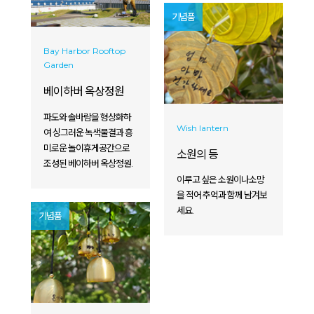
기념품
Bay Harbor Rooftop
Garden
베이하버 옥상정원
파도와 솔바람을 형상화하
Wish lantern
여 싱그러운 녹색물결과 흥
미로운 놀이휴게공간으로
소원의 등
조성된 베이하버 옥상정원.
이루고 싶은 소원이나소망
을 적어 추억과 함께 남겨보
세요.
기념품