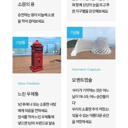
소원의 용
와 함께 상상의 눈을 뜨고 푸
른 지구별을 감상해보세요.
승천하는 용의 비늘에 소원
을 적어 걸어보세요.
기념품
기념품
Moment Capsule
모멘트캡슐
Slow Mailbox
'우리가 기억하는 것은 어느
느린 우체통
날이 아니라, 어느 순간들이
다'
1년 후에 나 또는 소중한 사람
우리의 소중한 추억 저장소!
에게 마음을 전하세요.
잊을 수 없는 아름다운 순간
엽서를 적어 느린 우체통에
을 저장하세요
넣으면 1년뒤 우편으로 발송