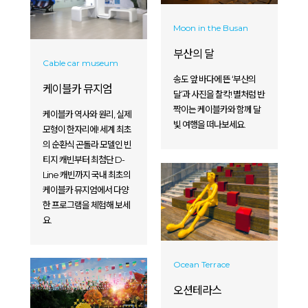
Moon in the Busan
부산의 달
Cable car museum
송도 앞 바다에 뜬 ‘부산의
케이블카 뮤지엄
달’과 사진을 찰칵! 별처럼 반
짝이는 케이블카와 함께 달
케이블카 역사와 원리, 실제
빛 여행을 떠나보세요.
모형이 한자리에! 세계 최초
의 순환식 곤돌라 모델인 빈
티지 캐빈부터 최첨단 D-
Line 캐빈까지 국내 최초의
케이블카 뮤지엄에서 다양
한 프로그램을 체험해 보세
요.
Ocean Terrace
오션테라스