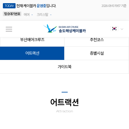
viewslide
현재 케이블카
운영중
입니다.
TODAY
2026-08-10 19:57 기준
탑승대기번호
-
-
에어
크리스탈
부산에어크루즈
추천코스
어트랙션
층별시설
가이드북
어트랙션
Attraction