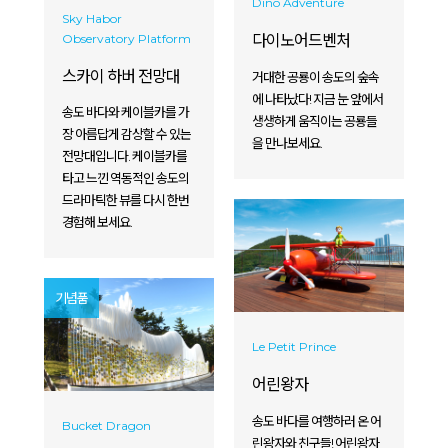
Dino Adventure
Sky Habor
Observatory Platform
다이노어드벤처
스카이 하버 전망대
거대한 공룡이 송도의 숲속
에 나타났다! 지금 눈 앞에서
송도 바다와 케이블카를 가
생생하게 움직이는 공룡들
장 아름답게 감상할 수 있는
을 만나보세요.
전망대입니다. 케이블카를
타고 느낀 역동적인 송도의
드라마틱한 뷰를 다시 한번
경험해 보세요.
기념품
Le Petit Prince
어린왕자
송도 바다를 여행하러 온 어
Bucket Dragon
린왕자와 친구들! 어린왕자