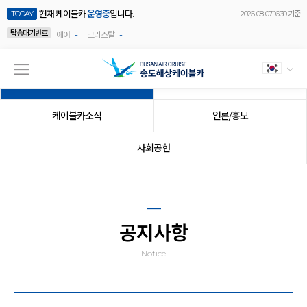
현재 케이블카
운영중
입니다.
TODAY
2026-08-07 16:30 기준
탑승대기번호
-
-
에어
크리스탈
공지사항
이벤트
케이블카소식
언론/홍보
사회공헌
공지사항
Notice