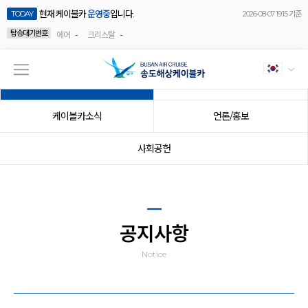
현재 케이블카
운영중
입니다.
TODAY
2026-08-07 19:15 기준
탑승대기번호
-
-
에어
크리스탈
공지사항
이벤트
케이블카소식
언론/홍보
사회공헌
공지사항
Notice