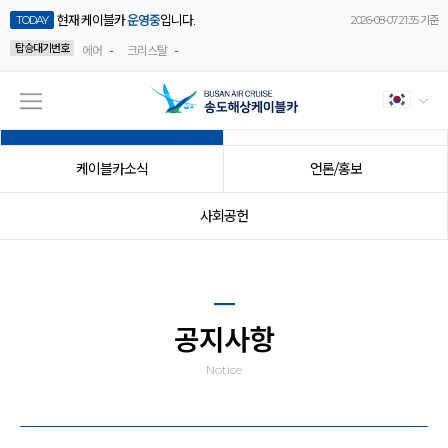
현재 케이블카
운영중
입니다.
TODAY
2026-08-07 21:35 기준
탑승대기번호
-
-
에어
크리스탈
공지사항
이벤트
케이블카소식
언론/홍보
사회공헌
공지사항
Notice