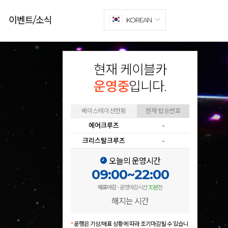
이벤트/소식
KOREAN
현재 케이블카
운영중
입니다.
베이스테이션현황
현재 탑승번호
에어크루즈
-
크리스탈크루즈
-
오늘의 운영시간
09:00~22:00
매표마감
- 운영마감시간
30분
전
해지는 시간
*
운행은 기상/매표 상황에 따라 조기마감될 수 있습니