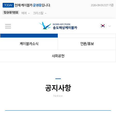
현재 케이블카
운영중
입니다.
TODAY
2026-08-09 21:27 기준
탑승대기번호
-
-
에어
크리스탈
공지사항
이벤트
케이블카소식
언론/홍보
사회공헌
공지사항
Notice