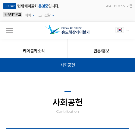
현재 케이블카
운영중
입니다.
TODAY
2026-08-09 15:55 기준
탑승대기번호
-
-
에어
크리스탈
공지사항
이벤트
케이블카소식
언론/홍보
사회공헌
사회공헌
Contribution