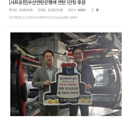
[사회공헌]부산연탄은행에 연탄 1만장 후원
2025.11.25
2025-11-25
8885
행사일
등록일
조회수
20251125_EC269D406BF92ADD.jpg (680.6KB)