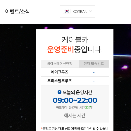
이벤트/소식
KOREAN
케이블카
운영준비
중입니다.
베이스테이션현황
현재 탑승번호
에어크루즈
-
크리스탈크루즈
-
오늘의 운영시간
09:00~22:00
매표마감
- 운영마감시간
30분
전
해지는 시간
*
운행은 기상/매표 상황에 따라 조기마감될 수 있습니