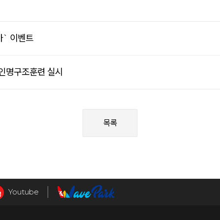
카` 이벤트
 인명구조훈련 실시
목록
Youtube