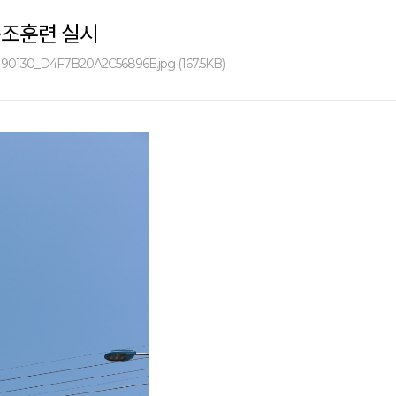
구조훈련 실시
190130_D4F7B20A2C56896E.jpg (167.5KB)