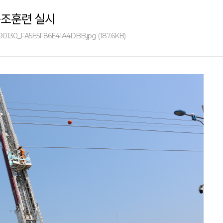
구조훈련 실시
90130_FA5E5F86E41A4DBB.jpg (187.6KB)