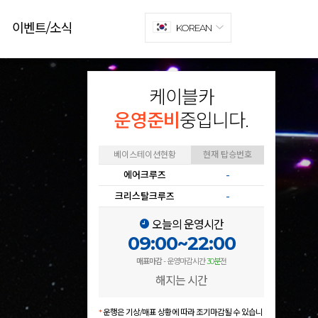
이벤트/소식
KOREAN
케이블카
운영준비
중입니다.
베이스테이션현황
현재 탑승번호
에어크루즈
-
크리스탈크루즈
-
오늘의 운영시간
09:00~22:00
매표마감
- 운영마감시간
30분
전
해지는 시간
*
운행은 기상/매표 상황에 따라 조기마감될 수 있습니