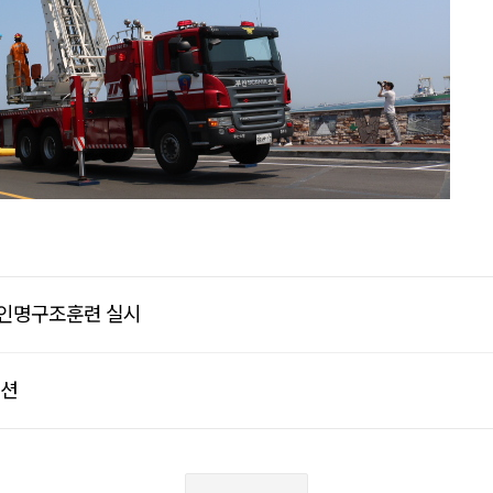
 인명구조훈련 실시
이션